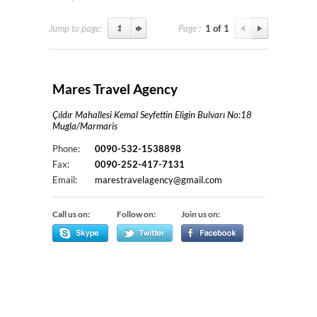
Jump to page:
Page :
1 of 1
Mares Travel Agency
Çıldır Mahallesi Kemal Seyfettin Eligin Bulvarı No:18
Mugla/Marmaris
Phone:
0090-532-1538898
Fax:
0090-252-417-7131
Email:
marestravelagency@gmail.com
Call us on:
Follow on:
Join us on: