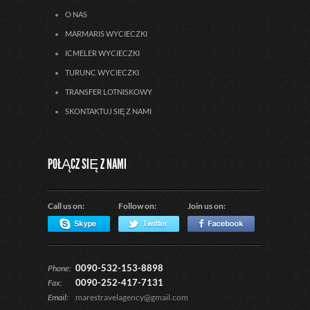
O NAS
MARMARIS WYCIECZKI
ICMELER WYCIECZKI
TURUNC WYCIECZKI
TRANSFER LOTNISKOWY
SKONTAKTUJ SIĘ Z NAMI
POŁĄCZ SIĘ Z NAMI
Call us on:
Follow on:
Join us on:
0090-532-153-8898
Phone:
0090-252-417-7131
Fax:
Email:
marestravelagency@gmail.com