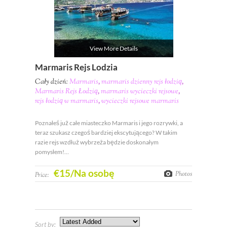
View More Details
Marmaris Rejs Lodzia
Cały dzień:
Marmaris
,
marmaris dzienny rejs łodzią
,
Marmaris Rejs Łodzią
,
marmaris wycieczki rejsowe
,
rejs łodzią w marmaris
,
wycieczki rejsowe marmaris
Poznałeś już całe miasteczko Marmaris i jego rozrywki, a
teraz szukasz czegoś bardziej ekscytującego? W takim
razie rejs wzdłuż wybrzeża będzie doskonałym
pomysłem!…
€
15
/Na osobę
Photos
Price:
Sort by: