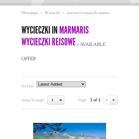
Homepage
>
Wycieczki
>
marmaris wycieczki rejsowe
WYCIECZKI IN
MARMARIS
WYCIECZKI REJSOWE
1 AVAILABLE
OFFER
Sort by:
Jump to page:
Page :
1 of 1