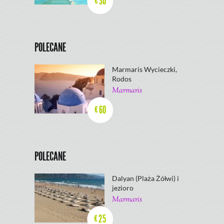
30
€
POLECANE
Marmaris Wycieczki,
Rodos
Marmaris
60
€
POLECANE
Dalyan (Plaża Żółwi) i
jezioro
Marmaris
25
€