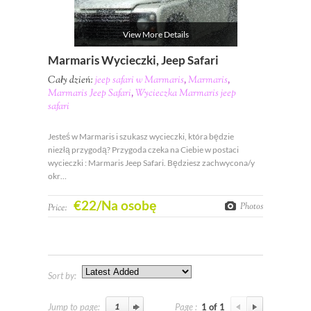
View More Details
Marmaris Wycieczki, Jeep Safari
Cały dzień:
jeep safari w Marmaris
,
Marmaris
,
Marmaris Jeep Safari
,
Wycieczka Marmaris jeep
safari
Jesteś w Marmaris i szukasz wycieczki, która będzie
niezłą przygodą? Przygoda czeka na Ciebie w postaci
wycieczki : Marmaris Jeep Safari. Będziesz zachwycona/y
okr…
€
22
/Na osobę
Photos
Price:
Sort by:
Jump to page:
Page :
1 of 1