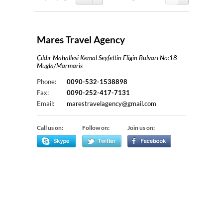
Mares Travel Agency
Çıldır Mahallesi Kemal Seyfettin Eligin Bulvarı No:18
Mugla/Marmaris
Phone:
0090-532-1538898
Fax:
0090-252-417-7131
Email:
marestravelagency@gmail.com
Call us on:
Follow on:
Join us on: