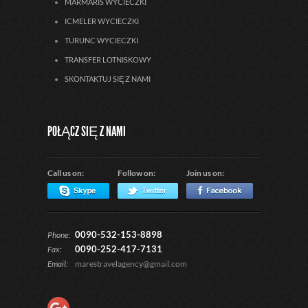
MARMARIS WYCIECZKI
ICMELER WYCIECZKI
TURUNC WYCIECZKI
TRANSFER LOTNISKOWY
SKONTAKTUJ SIĘ Z NAMI
POŁĄCZ SIĘ Z NAMI
Call us on:
Follow on:
Join us on:
0090-532-153-8898
Phone:
0090-252-417-7131
Fax:
Email:
marestravelagency@gmail.com