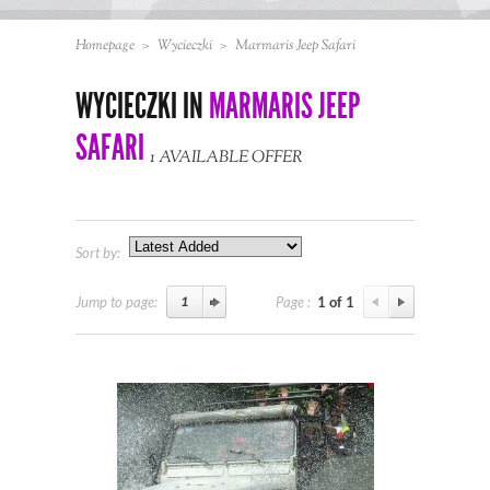
Homepage
>
Wycieczki
>
Marmaris Jeep Safari
WYCIECZKI IN
MARMARIS JEEP
SAFARI
1 AVAILABLE OFFER
Sort by:
Jump to page:
Page :
1 of 1