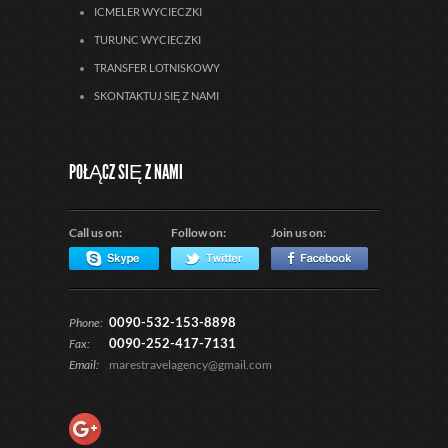
ICMELER WYCIECZKI
TURUNC WYCIECZKI
TRANSFER LOTNISKOWY
SKONTAKTUJ SIĘ Z NAMI
POŁĄCZ SIĘ Z NAMI
Call us on:
Follow on:
Join us on:
0090-532-153-8898
Phone:
0090-252-417-7131
Fax:
Email:
marestravelagency@gmail.com