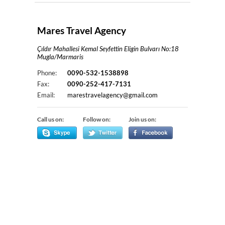
Mares Travel Agency
Çıldır Mahallesi Kemal Seyfettin Eligin Bulvarı No:18
Mugla/Marmaris
Phone:
0090-532-1538898
Fax:
0090-252-417-7131
Email:
marestravelagency@gmail.com
Call us on:
Follow on:
Join us on: