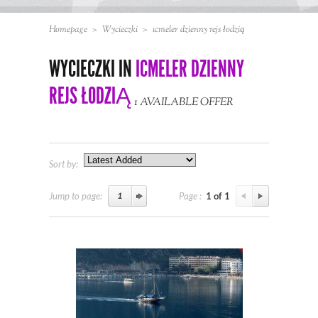
Homepage
>
Wycieczki
>
ıcmeler dzienny rejs łodzią
WYCIECZKI IN
ICMELER DZIENNY
REJS ŁODZIĄ
1 AVAILABLE OFFER
Sort by:
Jump to page:
Page :
1 of 1