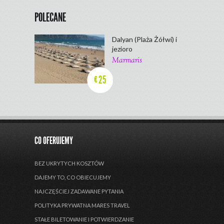
POLECANE
Dalyan (Plaża Żółwi) i
jezioro
Marmaris
25
€
CO OFERUJEMY
BEZ UKRYTYCH KOSZTÓW
DAJEMY TO, CO OBIECUJEMY
NAJCZĘŚCIEJ ZADAWANE PYTANIA
POLITYKA PRYWATNA MARES TRAVEL
STAŁE BILETOWANIE I POTWIERDZANIE