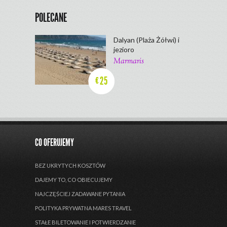
POLECANE
Dalyan (Plaża Żółwi) i
jezioro
Marmaris
25
€
CO OFERUJEMY
BEZ UKRYTYCH KOSZTÓW
DAJEMY TO, CO OBIECUJEMY
NAJCZĘŚCIEJ ZADAWANE PYTANIA
POLITYKA PRYWATNA MARES TRAVEL
STAŁE BILETOWANIE I POTWIERDZANIE