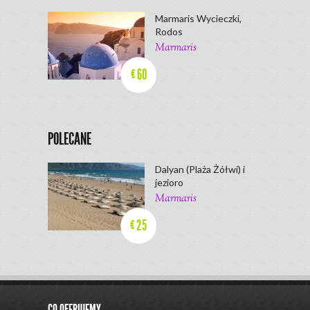
Marmaris Wycieczki,
Rodos
Marmaris
60
€
POLECANE
Dalyan (Plaża Żółwi) i
jezioro
Marmaris
25
€
CO OFERUJEMY