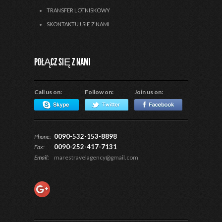
TRANSFER LOTNISKOWY
SKONTAKTUJ SIĘ Z NAMI
POŁĄCZ SIĘ Z NAMI
Call us on:
Follow on:
Join us on:
0090-532-153-8898
Phone:
0090-252-417-7131
Fax:
Email:
marestravelagency@gmail.com