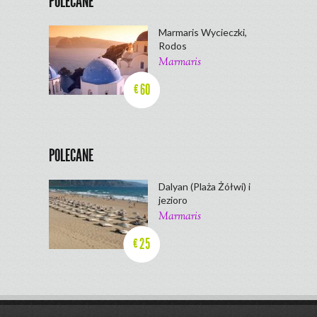
POLECANE
Marmaris Wycieczki,
Rodos
Marmaris
60
€
POLECANE
Dalyan (Plaża Żółwi) i
jezioro
Marmaris
25
€