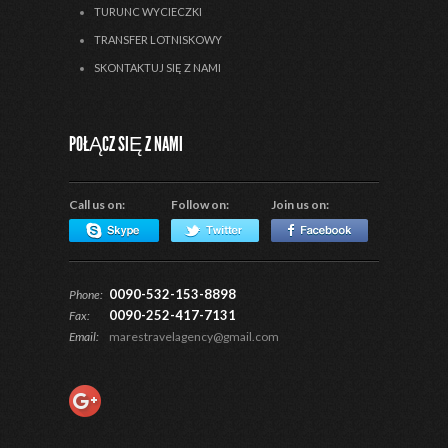
TURUNC WYCIECZKI
TRANSFER LOTNISKOWY
SKONTAKTUJ SIĘ Z NAMI
POŁĄCZ SIĘ Z NAMI
Call us on:
Follow on:
Join us on:
0090-532-153-8898
Phone:
0090-252-417-7131
Fax:
Email:
marestravelagency@gmail.com