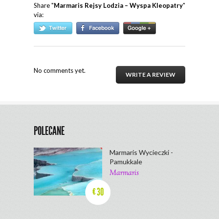
Share "
Marmaris Rejsy Lodzia – Wyspa Kleopatry
"
via:
No comments yet.
WRITE A REVIEW
POLECANE
Marmaris Wycieczki -
Pamukkale
Marmaris
30
€