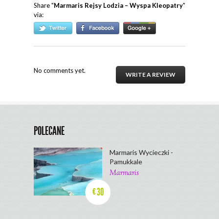
Share "
Marmaris Rejsy Lodzia – Wyspa Kleopatry
"
via:
No comments yet.
WRITE A REVIEW
POLECANE
Marmaris Wycieczki -
Pamukkale
Marmaris
30
€