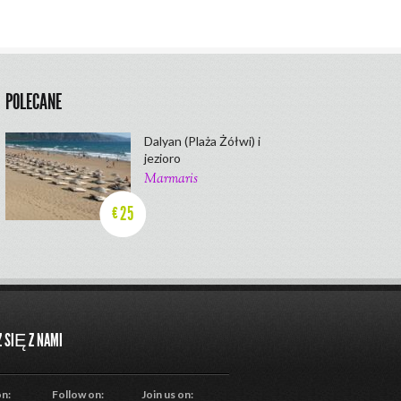
POLECANE
Dalyan (Plaża Żółwi) i
jezioro
Marmaris
25
€
 SIĘ Z NAMI
on:
Follow on:
Join us on: