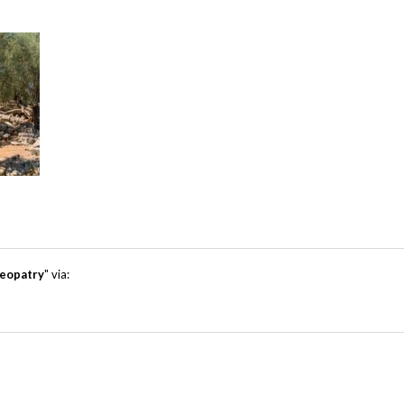
leopatry
" via: