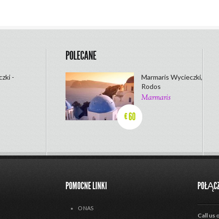
POLECANE
zki -
Marmaris Wycieczki,
Rodos
Marmaris
60
€
POMOCNE LINKI
POŁĄCZ
O NAS
Call us 