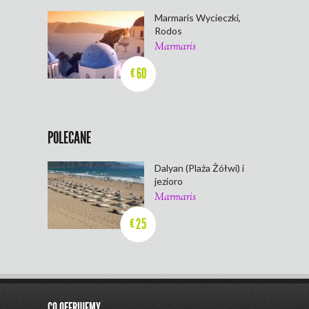
Marmaris Wycieczki,
Rodos
Marmaris
60
€
POLECANE
Dalyan (Plaża Żółwi) i
jezioro
Marmaris
25
€
CO OFERUJEMY