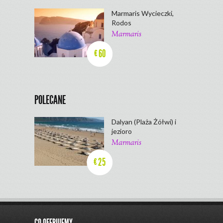
Marmaris Wycieczki,
Rodos
Marmaris
60
€
POLECANE
Dalyan (Plaża Żółwi) i
jezioro
Marmaris
25
€
CO OFERUJEMY