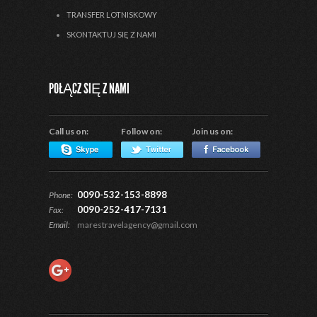
TRANSFER LOTNISKOWY
SKONTAKTUJ SIĘ Z NAMI
POŁĄCZ SIĘ Z NAMI
Call us on:
Follow on:
Join us on:
0090-532-153-8898
Phone:
0090-252-417-7131
Fax:
Email:
marestravelagency@gmail.com