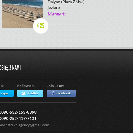
Dalyan (Plaża Żółwi) i
jezioro
Marmaris
25
€
 SIĘ Z NAMI
on:
Follow on:
Join us on:
0090-532-153-8898
0090-252-417-7131
marestravelagency@gmail.com