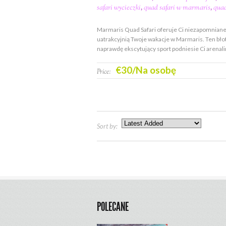
safari wycieczki
,
quad safari w marmaris
,
quad
Marmaris Quad Safari oferuje Ci niezapomniane
uatrakcyjnią Twoje wakacje w Marmaris. Ten błot
naprawdę ekscytujący sport podniesie Ci arenal
€30/Na osobę
Price:
Sort by:
POLECANE