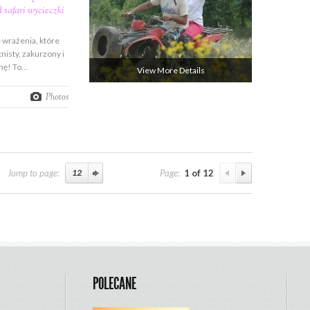
 safari wycieczki
 wrażenia, które
nisty, zakurzony i
inę! To…
View More Details
Photos
Jump to page:
Page:
1 of 12
POLECANE