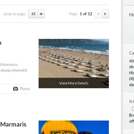
Jump to page:
Page:
1 of 12
PR
o
Ca
dz
od Marmaris.
dn
 okazję odwiedzić
Hi
(4)
View More Details
de
Photos
It 
Br
of
 Marmaris