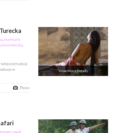
 Turecka
ka
,
marmaris
aźnia turecka
,
 tutejszej tradycji
 wakacje w
View More Details
Photos
afari
rmaris quad