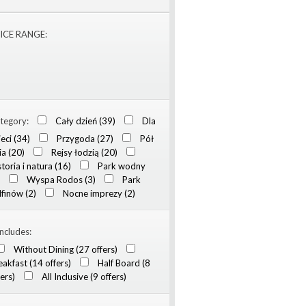
ICE RANGE:
tegory:
Cały dzień (39)
Dla
ieci (34)
Przygoda (27)
Pół
ia (20)
Rejsy łodzią (20)
storia i natura (16)
Park wodny
Wyspa Rodos (3)
Park
lfinów (2)
Nocne imprezy (2)
includes:
Without Dining (27 offers)
eakfast (14 offers)
Half Board (8
fers)
All Inclusive (9 offers)