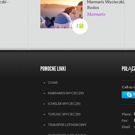
zki -
Marmaris Wycieczki,
Rodos
Marmaris
60
€
POMOCNE LINKI
POŁĄCZ
O NAS
Call us 
MARMARIS WYCIECZKI
ICMELER WYCIECZKI
Phone:
TURUNC WYCIECZKI
Fax:
TRANSFER LOTNISKOWY
Email: