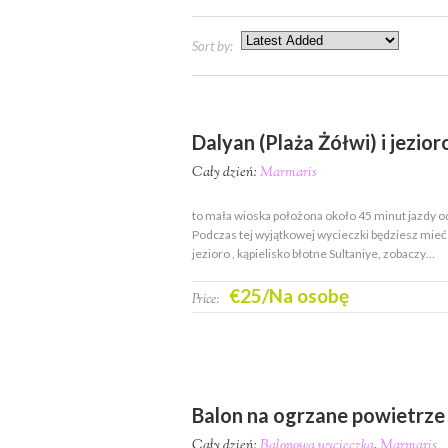
Sort by:
Dalyan (Plaża Żółwi) i jezior
Cały dzień:
Marmaris
to mała wioska położona około 45 minut jazdy 
Podczas tej wyjątkowej wycieczki będziesz mieć
jezioro , kąpielisko błotne Sultaniye, zobaczy…
€25/Na osobę
Price:
Balon na ogrzane powietrze
Cały dzień:
Balonowa wycieczka
,
Marmaris