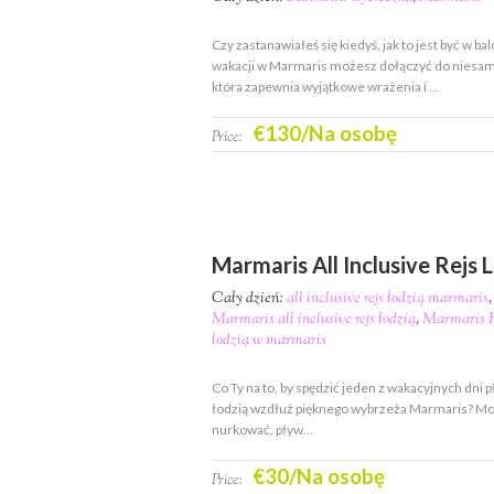
Czy zastanawiałeś się kiedyś, jak to jest być w b
wakacji w Marmaris możesz dołączyć do niesam
która zapewnia wyjątkowe wrażenia i …
€130/Na osobę
Price:
Marmaris All Inclusive Rejs 
Cały dzień:
all inclusive rejs łodzią marmaris
Marmaris all inclusive rejs łodzią
,
Marmaris R
łodzią w marmaris
Co Ty na to, by spędzić jeden z wakacyjnych dni 
łodzią wzdłuż pięknego wybrzeża Marmaris? Moż
nurkować, pływ…
€30/Na osobę
Price: