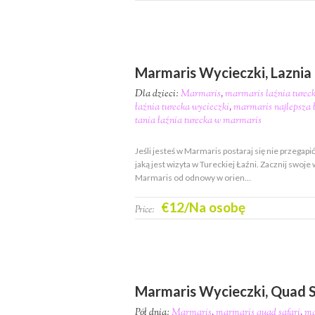
Marmaris Wycieczki, Laznia
Dla dzieci:
Marmaris
,
marmaris laźnia turec
łaźnia turecka wycieczki
,
marmaris najlepsza ł
tania łaźnia turecka w marmaris
Jeśli jesteś w Marmaris postaraj się nie przegapić
jaką jest wizyta w Tureckiej Łaźni. Zacznij swoje
Marmaris od odnowy w orien…
€12/Na osobę
Price:
Marmaris Wycieczki, Quad S
Pół dnia:
Marmaris
,
marmaris quad safari
,
ma